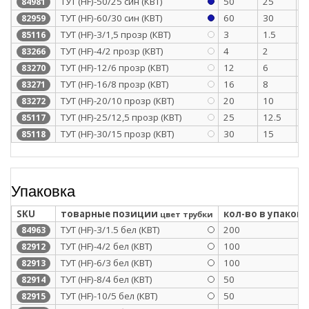
ТУТ (HF)-50/25 син (КВТ)
50
25
1
84981
ТУТ (HF)-60/30 син (КВТ)
60
30
1
82959
ТУТ (HF)-3/1,5 прозр (КВТ)
3
1.5
0
85116
ТУТ (HF)-4/2 прозр (КВТ)
4
2
0
83266
ТУТ (HF)-12/6 прозр (КВТ)
12
6
0
83270
ТУТ (HF)-16/8 прозр (КВТ)
16
8
0
83271
ТУТ (HF)-20/10 прозр (КВТ)
20
10
0
83272
ТУТ (HF)-25/12,5 прозр (КВТ)
25
12.5
1
85117
ТУТ (HF)-30/15 прозр (КВТ)
30
15
1
85118
Упаковка
SKU
товарные позиции
кол-во в упаковк
цвет трубки
ТУТ (HF)-3/1.5 бел (КВТ)
200
84963
ТУТ (HF)-4/2 бел (КВТ)
100
82912
ТУТ (HF)-6/3 бел (КВТ)
100
82913
ТУТ (HF)-8/4 бел (КВТ)
50
82914
ТУТ (HF)-10/5 бел (КВТ)
50
82915