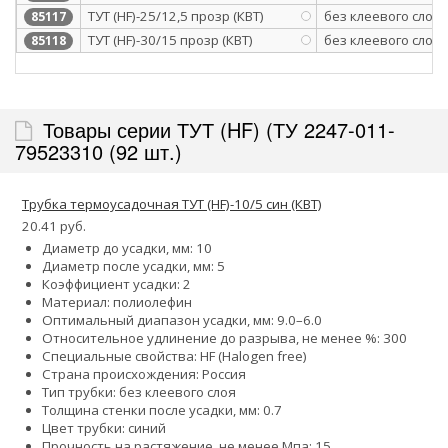
ТУТ (HF)-25/12,5 прозр (КВТ)
без клеевого слоя
85117
ТУТ (HF)-30/15 прозр (КВТ)
без клеевого слоя
85118
Товары серии ТУТ (HF) (ТУ 2247-011-
79523310 (92 шт.)
Трубка термоусадочная ТУТ (HF)-10/5 син (КВТ)
20.41 руб.
Диаметр до усадки, мм: 10
Диаметр после усадки, мм: 5
Коэффициент усадки: 2
Материал: полиолефин
Оптимальный диапазон усадки, мм: 9.0–6.0
Относительное удлинение до разрыва, не менее %: 300
Специальные свойства: HF (Halogen free)
Страна происхождения: Россия
Тип трубки: без клеевого слоя
Толщина стенки после усадки, мм: 0.7
Цвет трубки: синий
Прочность на растяжение, не менее Мпа: 15