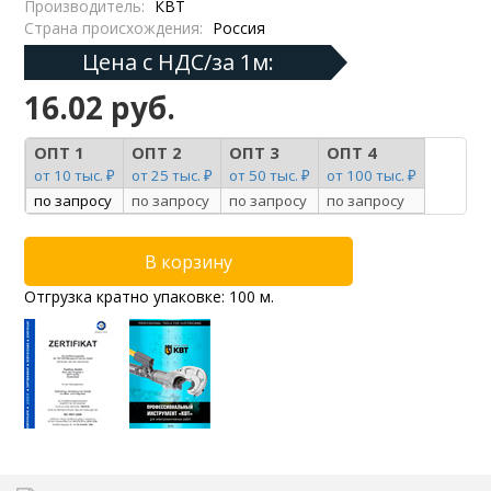
Производитель:
КВТ
Страна происхождения:
Россия
Цена с НДС/за 1м:
16.02 руб.
ОПТ 1
ОПТ 2
ОПТ 3
ОПТ 4
от 10 тыс. ₽
от 25 тыс. ₽
от 50 тыс. ₽
от 100 тыс. ₽
по запросу
по запросу
по запросу
по запросу
Отгрузка кратно упаковке: 100 м.