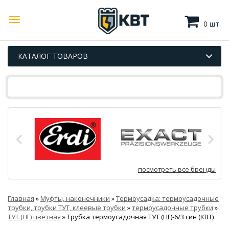
0 шт.
КАТАЛОГ ТОВАРОВ
посмотреть все бренды
Главная
»
Муфты, наконечники
»
Термоусадка: термоусадочные
трубки, трубки ТУТ, клеевые трубки
»
термоусадочные трубки
»
ТУТ (HF) цветная
»
Трубка термоусадочная ТУТ (HF)-6/3 син (КВТ)