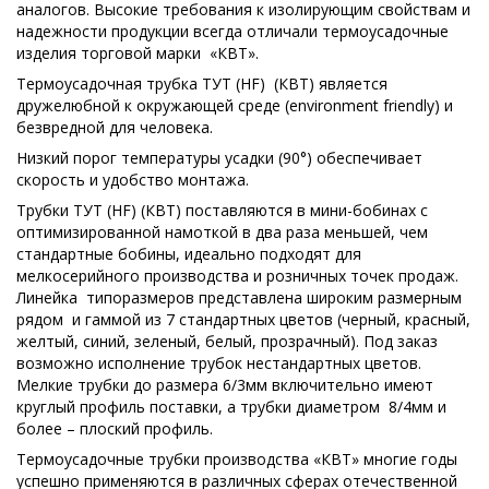
аналогов. Высокие требования к изолирующим свойствам и
надежности продукции всегда отличали термоусадочные
изделия торговой марки «КВТ».
Термоусадочная трубка ТУТ (HF) (КВТ) является
дружелюбной к окружающей среде (environment friendly) и
безвредной для человека.
Низкий порог температуры усадки (90°) обеспечивает
скорость и удобство монтажа.
Трубки ТУТ (HF) (КВТ) поставляются в мини-бобинах с
оптимизированной намоткой в два раза меньшей, чем
стандартные бобины, идеально подходят для
мелкосерийного производства и розничных точек продаж.
Линейка типоразмеров представлена широким размерным
рядом и гаммой из 7 стандартных цветов (черный, красный,
желтый, синий, зеленый, белый, прозрачный). Под заказ
возможно исполнение трубок нестандартных цветов.
Мелкие трубки до размера 6/3мм включительно имеют
круглый профиль поставки, а трубки диаметром 8/4мм и
более – плоский профиль.
Термоусадочные трубки производства «КВТ» многие годы
успешно применяются в различных сферах отечественной