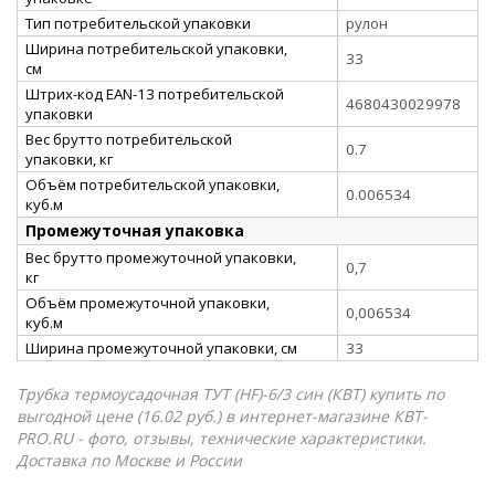
Тип потребительской упаковки
рулон
Ширина потребительской упаковки,
33
см
Штрих-код EAN-13 потребительской
4680430029978
упаковки
Вес брутто потребительской
0.7
упаковки, кг
Объём потребительской упаковки,
0.006534
куб.м
Промежуточная упаковка
Вес брутто промежуточной упаковки,
0,7
кг
Объём промежуточной упаковки,
0,006534
куб.м
Ширина промежуточной упаковки, см
33
Трубка термоусадочная ТУТ (HF)-6/3 син (КВТ) купить по
выгодной цене (16.02 руб.) в интернет-магазине КВТ-
PRO.RU - фото, отзывы, технические характеристики.
Доставка по Москве и России