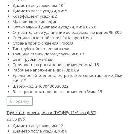
Диаметр до усадки, мм: 10
Диаметр после усадки, мм: 5
Коэффициент усадки: 2
Материал: полиолефин
Оптимальный диапазон усадки, мм: 9.0–6.0
Относительное удлинение до разрыва, не менее %: 300
Специальные свойства: HF (Halogen free)
Страна происхождения: Россия
Тип трубки: без клеевого слоя
Толщина стенки после усадки, мм: 0.7
Цвет трубки: желтый
Прочность на растяжение, не менее Мпа: 15
Рабочее напряжение, до (кВ): 0.69
Удельное объемное электрическое сопротивление, Ом/
см: 10¹⁴
Штрих-код: 24680430030022
Электрическая прочность, не менее кВ/мм: 15
В корзину
Трубка термоусадочная ТУТ (HF)-12/6 син (КВТ)
23.55 руб.
Диаметр до усадки, мм: 12
Диаметр после усадки, мм: 6