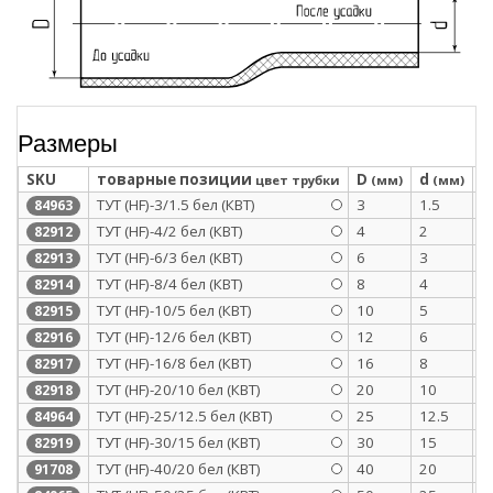
Размеры
SKU
товарные позиции
D
d
S
цвет трубки
(мм)
(мм)
ТУТ (HF)-3/1.5 бел (КВТ)
3
1.5
0
84963
ТУТ (HF)-4/2 бел (КВТ)
4
2
0
82912
ТУТ (HF)-6/3 бел (КВТ)
6
3
0
82913
ТУТ (HF)-8/4 бел (КВТ)
8
4
0
82914
ТУТ (HF)-10/5 бел (КВТ)
10
5
0
82915
ТУТ (HF)-12/6 бел (КВТ)
12
6
0
82916
ТУТ (HF)-16/8 бел (КВТ)
16
8
0
82917
ТУТ (HF)-20/10 бел (КВТ)
20
10
0
82918
ТУТ (HF)-25/12.5 бел (КВТ)
25
12.5
1
84964
ТУТ (HF)-30/15 бел (КВТ)
30
15
1
82919
ТУТ (HF)-40/20 бел (КВТ)
40
20
1
91708