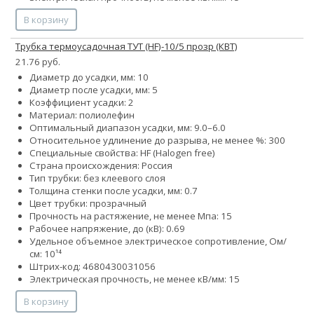
В корзину
Трубка термоусадочная ТУТ (HF)-10/5 прозр (КВТ)
21.76 руб.
Диаметр до усадки, мм: 10
Диаметр после усадки, мм: 5
Коэффициент усадки: 2
Материал: полиолефин
Оптимальный диапазон усадки, мм: 9.0–6.0
Относительное удлинение до разрыва, не менее %: 300
Специальные свойства: HF (Halogen free)
Страна происхождения: Россия
Тип трубки: без клеевого слоя
Толщина стенки после усадки, мм: 0.7
Цвет трубки: прозрачный
Прочность на растяжение, не менее Мпа: 15
Рабочее напряжение, до (кВ): 0.69
Удельное объемное электрическое сопротивление, Ом/
см: 10¹⁴
Штрих-код: 4680430031056
Электрическая прочность, не менее кВ/мм: 15
В корзину