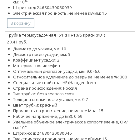
см: 10¹⁴
Штрих-код: 24680430030039
Электрическая прочность, не менее кВ/мм: 15
В корзину
Трубка термоусадочная ТУТ (HF)-10/5 красн (КВТ)
20.41 руб.
Диаметр до усадки, мм: 10
Диаметр после усадки, мм: 5
Коэффициент усадки: 2
Материал: полиолефин
Оптимальный диапазон усадки, мм: 9.0–6.0
Относительное удлинение до разрыва, не менее %: 300
Специальные свойства: HF (Halogen free)
Страна происхождения: Россия
Тип трубки: без клеевого слоя
Толщина стенки после усадки, мм: 0.7
Цвет трубки: красный
Прочность на растяжение, не менее Мпа: 15
Рабочее напряжение, до (кВ): 0.69
Удельное объемное электрическое сопротивление, Ом/
см: 10¹⁴
Штрих-код: 24680430030046
Электрическая прочность, не менее кВ/мм: 15