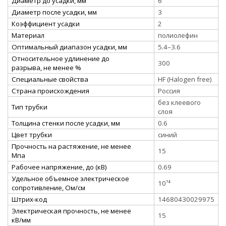
Диаметр до усадки, мм
6
Диаметр после усадки, мм
3
Коэффициент усадки
2
Материал
полиолефин
Оптимальный диапазон усадки, мм
5.4–3.6
Относительное удлинение до
300
разрыва, не менее %
Специальные свойства
HF (Halogen free)
Страна происхождения
Россия
без клеевого
Тип трубки
слоя
Толщина стенки после усадки, мм
0.6
Цвет трубки
синий
Прочность на растяжение, не менее
15
Мпа
Рабочее напряжение, до (кВ)
0.69
Удельное объемное электрическое
10¹⁴
сопротивление, Ом/см
Штрих-код
14680430029975
Электрическая прочность, не менее
15
кВ/мм