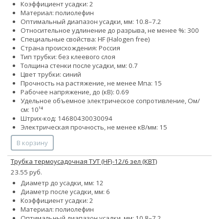
Коэффициент усадки: 2
Материал: полиолефин
Оптимальный диапазон усадки, мм: 10.8–7.2
Относительное удлинение до разрыва, не менее %: 300
Специальные свойства: HF (Halogen free)
Страна происхождения: Россия
Тип трубки: без клеевого слоя
Толщина стенки после усадки, мм: 0.7
Цвет трубки: синий
Прочность на растяжение, не менее Мпа: 15
Рабочее напряжение, до (кВ): 0.69
Удельное объемное электрическое сопротивление, Ом/
см: 10¹⁴
Штрих-код: 14680430030094
Электрическая прочность, не менее кВ/мм: 15
В корзину
Трубка термоусадочная ТУТ (HF)-12/6 зел (КВТ)
23.55 руб.
Диаметр до усадки, мм: 12
Диаметр после усадки, мм: 6
Коэффициент усадки: 2
Материал: полиолефин
Оптимальный диапазон усадки, мм: 10.8–7.2