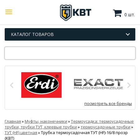
0 шт.
КАТАЛОГ ТОВАРОВ
посмотреть все бренды
Главная
»
Муфты, наконечники
»
Термоусадка: термоусадочные
трубки, трубки ТУТ, клеевые трубки
»
термоусадочные трубки
»
ТУТ (HF) цветная
»
Трубка термоусадочная ТУТ (HF)-16/8 прозр
(КВТ)