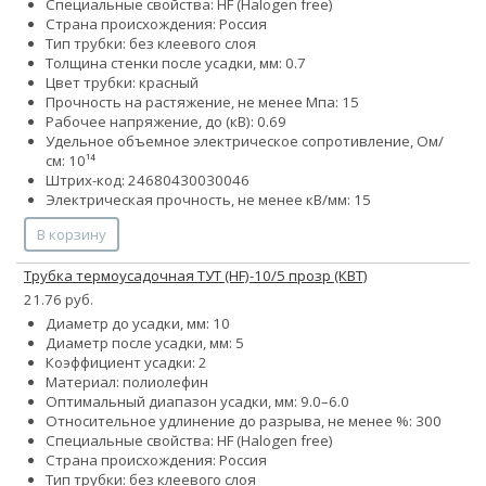
Специальные свойства: HF (Halogen free)
Страна происхождения: Россия
Тип трубки: без клеевого слоя
Толщина стенки после усадки, мм: 0.7
Цвет трубки: красный
Прочность на растяжение, не менее Мпа: 15
Рабочее напряжение, до (кВ): 0.69
Удельное объемное электрическое сопротивление, Ом/
см: 10¹⁴
Штрих-код: 24680430030046
Электрическая прочность, не менее кВ/мм: 15
В корзину
Трубка термоусадочная ТУТ (HF)-10/5 прозр (КВТ)
21.76 руб.
Диаметр до усадки, мм: 10
Диаметр после усадки, мм: 5
Коэффициент усадки: 2
Материал: полиолефин
Оптимальный диапазон усадки, мм: 9.0–6.0
Относительное удлинение до разрыва, не менее %: 300
Специальные свойства: HF (Halogen free)
Страна происхождения: Россия
Тип трубки: без клеевого слоя