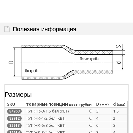
Полезная информация
Размеры
SKU
товарные позиции
D
d
S
цвет трубки
(мм)
(мм)
ТУТ (HF)-3/1.5 бел (КВТ)
3
1.5
0
84963
ТУТ (HF)-4/2 бел (КВТ)
4
2
0
82912
ТУТ (HF)-6/3 бел (КВТ)
6
3
0
82913
ТУТ (HF)-8/4 бел (КВТ)
8
4
0
82914