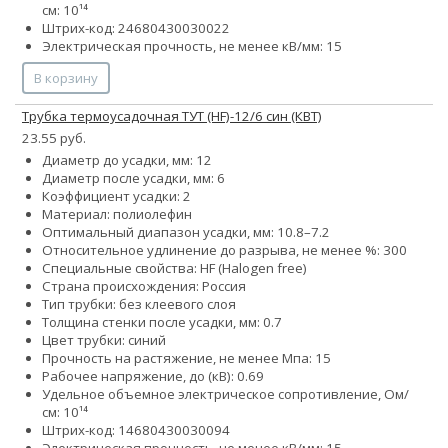
см: 10¹⁴
Штрих-код: 24680430030022
Электрическая прочность, не менее кВ/мм: 15
В корзину
Трубка термоусадочная ТУТ (HF)-12/6 син (КВТ)
23.55 руб.
Диаметр до усадки, мм: 12
Диаметр после усадки, мм: 6
Коэффициент усадки: 2
Материал: полиолефин
Оптимальный диапазон усадки, мм: 10.8–7.2
Относительное удлинение до разрыва, не менее %: 300
Специальные свойства: HF (Halogen free)
Страна происхождения: Россия
Тип трубки: без клеевого слоя
Толщина стенки после усадки, мм: 0.7
Цвет трубки: синий
Прочность на растяжение, не менее Мпа: 15
Рабочее напряжение, до (кВ): 0.69
Удельное объемное электрическое сопротивление, Ом/
см: 10¹⁴
Штрих-код: 14680430030094
Электрическая прочность, не менее кВ/мм: 15