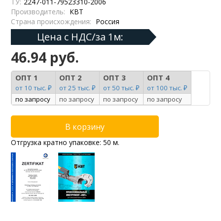
ТУ:
2247-011-79523310-2006
Производитель:
КВТ
Страна происхождения:
Россия
Цена с НДС/за 1м:
46.94 руб.
ОПТ 1
ОПТ 2
ОПТ 3
ОПТ 4
от 10 тыс. ₽
от 25 тыс. ₽
от 50 тыс. ₽
от 100 тыс. ₽
по запросу
по запросу
по запросу
по запросу
Отгрузка кратно упаковке: 50 м.