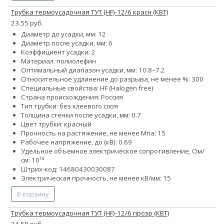
Трубка термоусадочная ТУТ (HF)-12/6 красн (КВТ)
23.55 руб.
Диаметр до усадки, мм: 12
Диаметр после усадки, мм: 6
Коэффициент усадки: 2
Материал: полиолефин
Оптимальный диапазон усадки, мм: 10.8–7.2
Относительное удлинение до разрыва, не менее %: 300
Специальные свойства: HF (Halogen free)
Страна происхождения: Россия
Тип трубки: без клеевого слоя
Толщина стенки после усадки, мм: 0.7
Цвет трубки: красный
Прочность на растяжение, не менее Мпа: 15
Рабочее напряжение, до (кВ): 0.69
Удельное объемное электрическое сопротивление, Ом/
см: 10¹⁴
Штрих-код: 14680430030087
Электрическая прочность, не менее кВ/мм: 15
В корзину
Трубка термоусадочная ТУТ (HF)-12/6 прозр (КВТ)
24.58 руб.