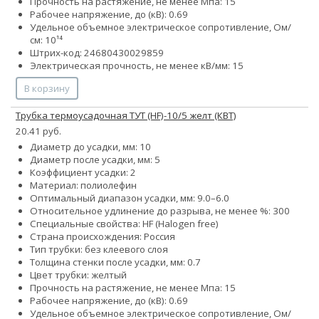
Прочность на растяжение, не менее Мпа: 15
Рабочее напряжение, до (кВ): 0.69
Удельное объемное электрическое сопротивление, Ом/
см: 10¹⁴
Штрих-код: 24680430029859
Электрическая прочность, не менее кВ/мм: 15
В корзину
Трубка термоусадочная ТУТ (HF)-10/5 желт (КВТ)
20.41 руб.
Диаметр до усадки, мм: 10
Диаметр после усадки, мм: 5
Коэффициент усадки: 2
Материал: полиолефин
Оптимальный диапазон усадки, мм: 9.0–6.0
Относительное удлинение до разрыва, не менее %: 300
Специальные свойства: HF (Halogen free)
Страна происхождения: Россия
Тип трубки: без клеевого слоя
Толщина стенки после усадки, мм: 0.7
Цвет трубки: желтый
Прочность на растяжение, не менее Мпа: 15
Рабочее напряжение, до (кВ): 0.69
Удельное объемное электрическое сопротивление, Ом/