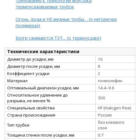
Требования к технологии монтажа
термоусаживаемых трубок
Огонь, вода и НЕ медные трубы… (о негорючих
полимерах)
Круги сжимаются ТУТ... (о термоусадке)
Технические характеристики
Диаметр до усадки, мм
16
Диаметр после усадки, мм
8
Коэффициент усадки
2
Материал
полиолефин
Оптимальный диапазон усадки, мм
14.4–9.6
Относительное удлинение до
300
разрыва, не менее %
Специальные свойства
HF (Halogen free)
Страна происхождения
Россия
без клеевого
Тип трубки
слоя
Толщина стенки после усадки, мм
0.7