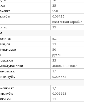
 см
35
паковке
550
, куб.м
0.06125
картонная коробка
и, см
35
ка
вки, см
5.2
ки, см
33
й упаковке
50
и
рулон
овки, см
33
ьской упаковки
4680430031087
аковки, кг
1.1
вки, куб.м
0.005663
ковки, кг
1,1
и, куб.м
0,005663
вки, см
33