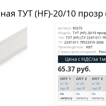
ая ТУТ (HF)-20/10 прозр 
Артикул:
83272
Модель:
ТУТ (HF)-20/10 проз
Тип:
ТУТ (HF) (ТУ 2247-011-7
ТУ:
2247-011-79523310-2006
Производитель:
КВТ
Страна происхождения:
Росс
Цена с НДС/за 1м
65.37 руб.
ОПТ 1
ОПТ 2
ОПТ 3
от 10
от 25
от 50
тыс. ₽
тыс. ₽
тыс. ₽
по
по
по
запросу
запросу
запросу