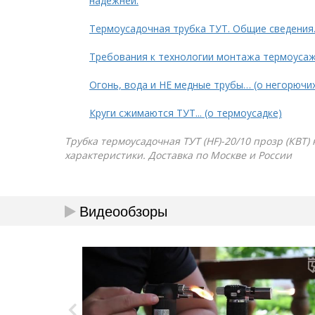
надежней.
Термоусадочная трубка ТУТ. Общие сведения
Требования к технологии монтажа термоуса
Огонь, вода и НЕ медные трубы… (о негорючи
Круги сжимаются ТУТ... (о термоусадке)
Трубка термоусадочная ТУТ (HF)-20/10 прозр (КВТ)
характеристики. Доставка по Москве и России
Видеообзоры