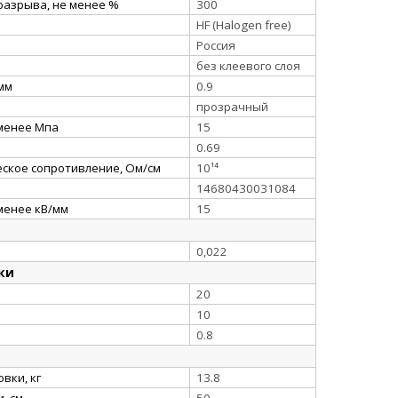
разрыва, не менее %
300
HF (Halogen free)
Россия
без клеевого слоя
 мм
0.9
прозрачный
 менее Мпа
15
0.69
ское сопротивление, Ом/см
10¹⁴
14680430031084
менее кВ/мм
15
0,022
ки
20
10
0.8
вки, кг
13.8
, см
50