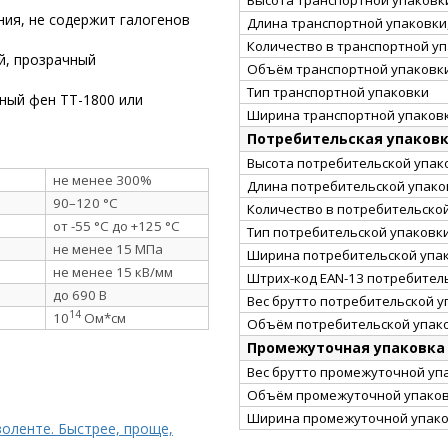
ния, не содержит галогенов
Длина транспортной упаковки,
Количество в транспортной у
ый, прозрачный
Объём транспортной упаковки
Тип транспортной упаковки
ный фен ТТ-1800 или
Ширина транспортной упаковк
Потребительская упаков
Высота потребительской упако
не менее 300%
Длина потребительской упаков
90–120 °C
Количество в потребительско
от -55 °C до +125 °C
Тип потребительской упаковк
не менее 15 МПа
Ширина потребительской упак
не менее 15 кВ/мм
Штрих-код EAN-13 потребител
до 690 В
Вес брутто потребительской уп
14
10
Ом*см
Объём потребительской упако
Промежуточная упаковка
Вес брутто промежуточной упа
Объём промежуточной упаковк
Ширина промежуточной упако
золенте. Быстрее, проще,