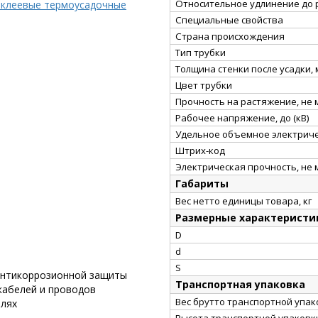
Относительное удлинение до 
 клеевые термоусадочные
Специальные свойства
Страна происхождения
Тип трубки
Толщина стенки после усадки,
Цвет трубки
Прочность на растяжение, не
Рабочее напряжение, до (кВ)
Удельное объемное электриче
Штрих-код
Электрическая прочность, не 
Габариты
Вес нетто единицы товара, кг
Размерные характеристи
D
d
S
 антикоррозионной защиты
Транспортная упаковка
кабелей и проводов
Вес брутто транспортной упако
елях
Высота транспортной упаковки